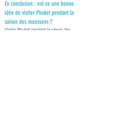
En conclusion : est-ce une bonne 
idée de visiter Phuket pendant la 
saison des moussons ?
Visiter Phuket pendant la saison des 
moussons présente des avantages 
considérables, notamment la 
tranquillité, la verdure, et des tarifs plus 
abordables. Avec un peu de 
préparation, vous pouvez profiter d'une 
expérience unique sur l'île, loin des 
foules de touristes et dans un 
environnement plus calme et 
authentique. Si vous aimez la nature et 
que vous êtes flexible avec la météo, la 
saison des moussons peut être un 
moment idéal pour explorer Phuket
.