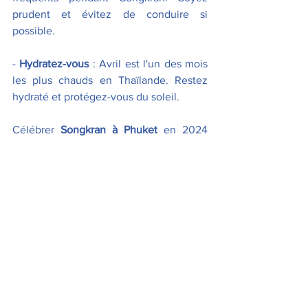
prudent et évitez de conduire si 
possible. 
- 
Hydratez-vous 
: Avril est l'un des mois 
les plus chauds en Thaïlande. Restez 
hydraté et protégez-vous du soleil.  
Célébrer 
Songkran à Phuket
 en 2024 
promet d'être une expérience 
inoubliable. Que vous recherchiez 
l'effervescence des fêtes de rue, la 
beauté des rituels traditionnels ou 
simplement la joie de partager des 
moments avec vos proches, 
Phuket 
offre 
une toile de fond parfaite pour accueillir 
la nouvelle année avec espoir, joie et 
renouveau.