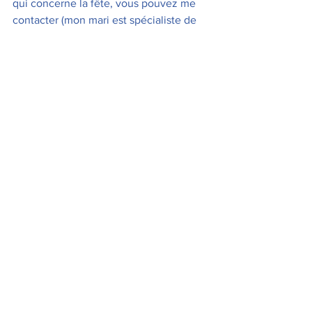
qui concerne la fête, vous pouvez me 
contacter (mon mari est spécialiste de 
Patong)
Pour organiser vos 
vacances en 
Thaïlande
, vos 
séjours à Phuket
, vos
hôtels à Krabi
, vos 
excursions à Khao 
Sok
 ou encore vos 
découvertes à Khao 
Lak
, 
vous pouvez me contacter
. Je suis 
disponible, et je vous donnerai mon 
contact WhatsApp pour que nous 
puissions ensemble organiser votre 
séjour. N'hésitez pas, c’est toujours un 
plaisir pour moi de vous aider à 
découvrir les plus beaux endroits de 
Thaïlande !