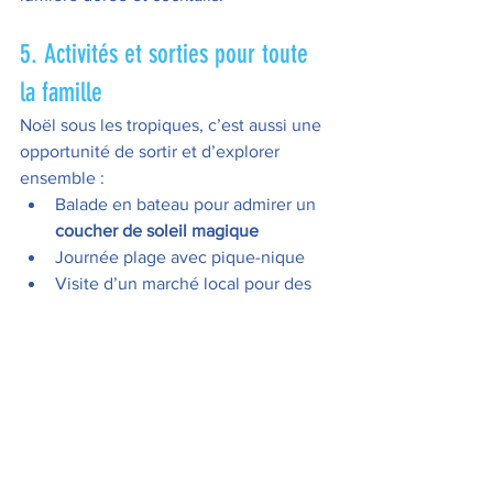
5. Activités et sorties pour toute 
la famille
Noël sous les tropiques, c’est aussi une 
opportunité de sortir et d’explorer 
ensemble :
Balade en bateau pour admirer un 
coucher de soleil magique
Journée plage avec pique-nique
Visite d’un marché local pour des 
souvenirs et des friandises
Soirée cinéma maison ou dîner à 
thème « tropical Noël » à la villa ou 
à l’appartement
C’est l’occasion parfaite d’être créatif et 
de choisir ce qui fait vraiment plaisir à 