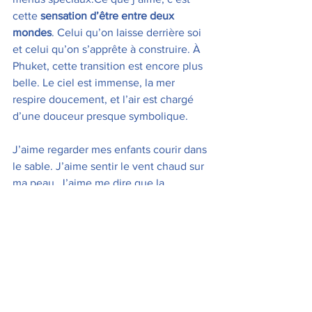
cette 
sensation d’être entre deux 
mondes
. Celui qu’on laisse derrière soi 
et celui qu’on s’apprête à construire. À 
Phuket, cette transition est encore plus 
belle. Le ciel est immense, la mer 
respire doucement, et l’air est chargé 
d’une douceur presque symbolique.
J’aime regarder mes enfants courir dans 
le sable. J’aime sentir le vent chaud sur 
ma peau. J’aime me dire que la 
nouvelle année commence au bord de 
l’océan. Ce mélange de simplicité et de 
liberté est unique. Et c’est exactement 
pour ça que le 31 décembre à Phuket a 
quelque chose de profondément 
spécial.