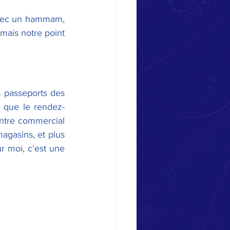
vec un hammam, 
mais notre point 
 passeports des 
s que le rendez-
entre commercial 
agasins, et plus 
de 100 restaurants. Il fait à peine 750 000 m2 !!! Oui oui, c’est juste fou ! Pour moi, c’est une 